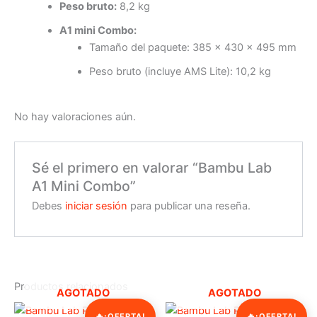
Peso bruto:
8,2 kg
A1 mini Combo:
Tamaño del paquete: 385 × 430 × 495 mm
Peso bruto (incluye AMS Lite): 10,2 kg
No hay valoraciones aún.
Sé el primero en valorar “Bambu Lab
A1 Mini Combo”
Debes
iniciar sesión
para publicar una reseña.
Productos relacionados
AGOTADO
AGOTADO
Original
Current
Original
Current
¡OFERTA!
¡OFERTA!