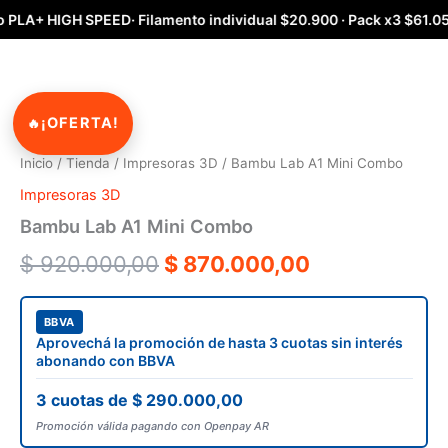
Ir
A+ HIGH SPEED· Filamento individual $20.900 · Pack x3 $61.050 · P
al
contenido
Original
Current
¡OFERTA!
price
price
Inicio
/
Tienda
/
Impresoras 3D
/ Bambu Lab A1 Mini Combo
was:
is:
Impresoras 3D
$ 920.000,00.
$ 870.000,0
Bambu Lab A1 Mini Combo
$
920.000,00
$
870.000,00
BBVA
Aprovechá la promoción de hasta 3 cuotas sin interés
abonando con BBVA
3 cuotas de $ 290.000,00
Promoción válida pagando con Openpay AR