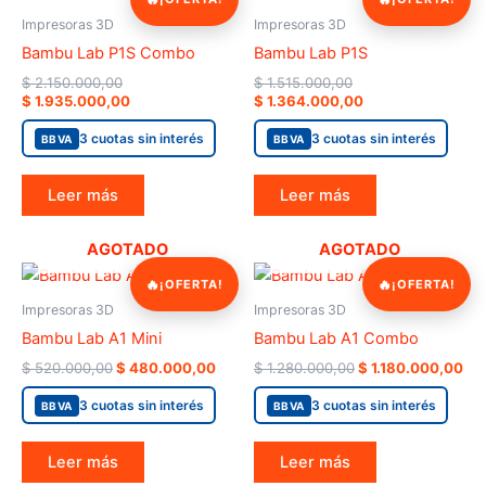
price
price
price
price
was:
is:
was:
is:
Impresoras 3D
Impresoras 3D
$ 2.150.000,00.
$ 1.935.000,00.
$ 1.515.000,00.
$ 1.364.000,00.
Bambu Lab P1S Combo
Bambu Lab P1S
$
2.150.000,00
$
1.515.000,00
$
1.935.000,00
$
1.364.000,00
3 cuotas sin interés
3 cuotas sin interés
BBVA
BBVA
Leer más
Leer más
AGOTADO
AGOTADO
Original
Current
Original
Cur
¡OFERTA!
¡OFERTA!
price
price
price
pri
was:
is:
was:
is:
Impresoras 3D
Impresoras 3D
$ 520.000,00.
$ 480.000,00.
$ 1.280.000,00.
$ 1
Bambu Lab A1 Mini
Bambu Lab A1 Combo
$
520.000,00
$
480.000,00
$
1.280.000,00
$
1.180.000,00
3 cuotas sin interés
3 cuotas sin interés
BBVA
BBVA
Leer más
Leer más