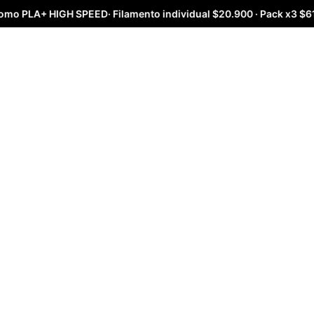
Ir
omo PLA+ HIGH SPEED· Filamento individual $20.900 · Pack x3 $61.0
al
contenido