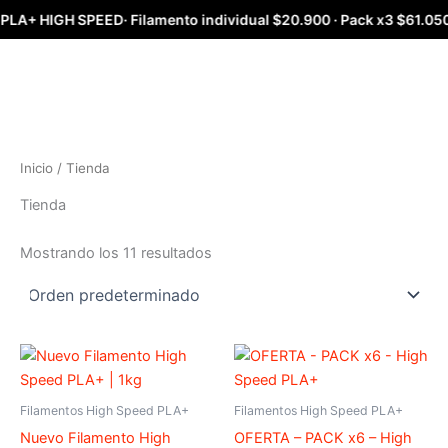
Ir
LA+ HIGH SPEED· Filamento individual $20.900 · Pack x3 $61.050 · 
al
contenido
Inicio
/ Tienda
Tienda
Mostrando los 11 resultados
This
product
has
Filamentos High Speed PLA+
Filamentos High Speed PLA+
multiple
Nuevo Filamento High
OFERTA – PACK x6 – High