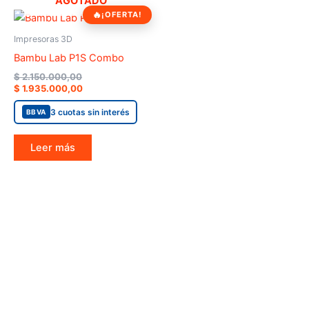
AGOTADO
Original
Current
¡OFERTA!
price
price
was:
is:
Impresoras 3D
$ 2.150.000,00.
$ 1.935.000,00.
Bambu Lab P1S Combo
$
2.150.000,00
$
1.935.000,00
3 cuotas sin interés
BBVA
Leer más