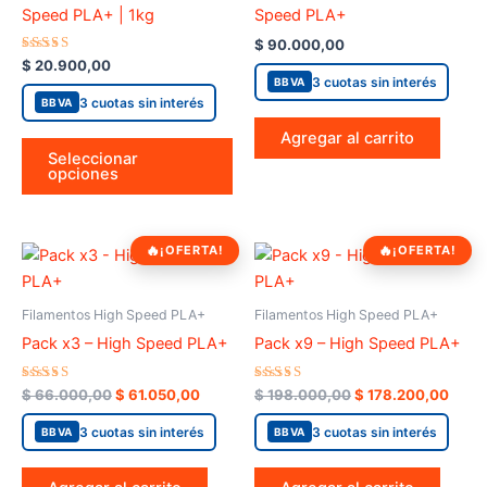
variants.
Speed PLA+ | 1kg
Speed PLA+
The
$
90.000,00
options
Valorado
$
20.900,00
en
may
3 cuotas sin interés
BBVA
4.00
de 5
3 cuotas sin interés
BBVA
be
chosen
Agregar al carrito
Seleccionar
on
opciones
the
product
page
Original
Current
Original
Curre
¡OFERTA!
¡OFERTA!
price
price
price
price
was:
is:
was:
is:
$ 66.000,00.
$ 61.050,00.
$ 198.000,00.
$ 178
Filamentos High Speed PLA+
Filamentos High Speed PLA+
Pack x3 – High Speed PLA+
Pack x9 – High Speed PLA+
Valorado
Valorado
$
66.000,00
$
61.050,00
$
198.000,00
$
178.200,00
en
en
5.00
5.00
de 5
3 cuotas sin interés
de 5
3 cuotas sin interés
BBVA
BBVA