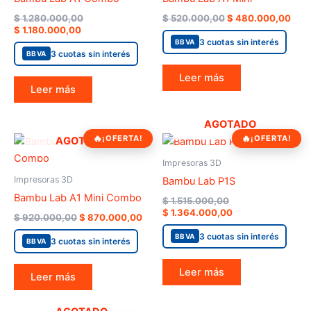
$
1.280.000,00
$
520.000,00
$
480.000,00
$
1.180.000,00
3 cuotas sin interés
BBVA
3 cuotas sin interés
BBVA
Leer más
Leer más
AGOTADO
Original
Current
Original
Current
¡OFERTA!
¡OFERTA!
AGOTADO
price
price
price
price
was:
is:
was:
is:
Impresoras 3D
$ 920.000,00.
$ 870.000,00.
$ 1.515.000,00.
$ 1.364.000,00.
Impresoras 3D
Bambu Lab P1S
Bambu Lab A1 Mini Combo
$
1.515.000,00
$
1.364.000,00
$
920.000,00
$
870.000,00
3 cuotas sin interés
BBVA
3 cuotas sin interés
BBVA
Leer más
Leer más