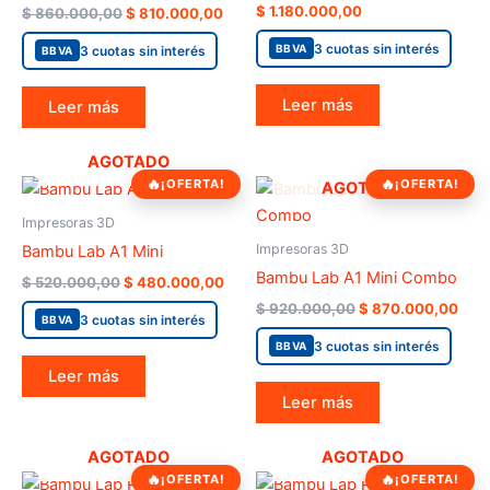
$
1.180.000,00
Valorado
$
860.000,00
$
810.000,00
en
4.00
3 cuotas sin interés
BBVA
de 5
3 cuotas sin interés
BBVA
Leer más
Leer más
AGOTADO
Original
Current
Original
Curr
¡OFERTA!
¡OFERTA!
AGOTADO
price
price
price
pric
was:
is:
was:
is:
Impresoras 3D
$ 520.000,00.
$ 480.000,00.
$ 920.000,00.
$ 87
Impresoras 3D
Bambu Lab A1 Mini
Bambu Lab A1 Mini Combo
$
520.000,00
$
480.000,00
$
920.000,00
$
870.000,00
3 cuotas sin interés
BBVA
3 cuotas sin interés
BBVA
Leer más
Leer más
AGOTADO
AGOTADO
Original
Current
Original
Current
¡OFERTA!
¡OFERTA!