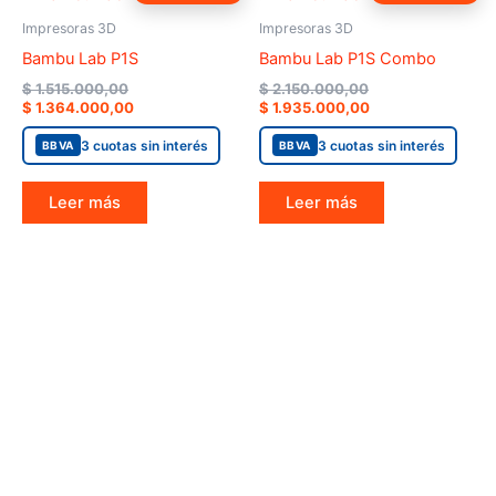
price
price
price
price
was:
is:
was:
is:
Impresoras 3D
Impresoras 3D
$ 1.515.000,00.
$ 1.364.000,00.
$ 2.150.000,00.
$ 1.935.000,00.
Bambu Lab P1S
Bambu Lab P1S Combo
$
1.515.000,00
$
2.150.000,00
$
1.364.000,00
$
1.935.000,00
3 cuotas sin interés
3 cuotas sin interés
BBVA
BBVA
Leer más
Leer más