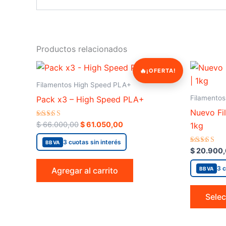
Productos relacionados
Original
Current
¡OFERTA!
price
price
was:
is:
Filamentos High Speed PLA+
$ 66.000,00.
$ 61.050,00.
Filamento
Pack x3 – High Speed PLA+
Nuevo Fi
Valorado
$
66.000,00
$
61.050,00
1kg
en
5.00
3 cuotas sin interés
BBVA
de 5
Valorado
$
20.900
en
4.00
3 c
BBVA
Agregar al carrito
de 5
Selec