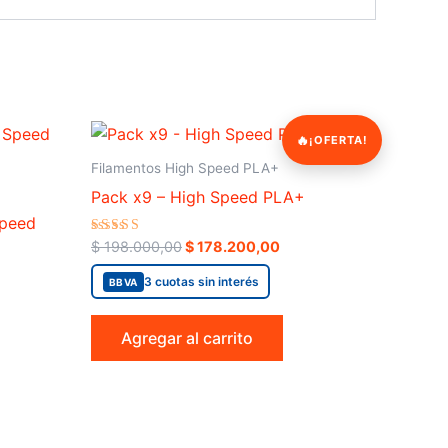
Original
Current
¡OFERTA!
price
price
was:
is:
Filamentos High Speed PLA+
$ 198.000,00.
$ 178.200,00.
Pack x9 – High Speed PLA+
Speed
Valorado
$
198.000,00
$
178.200,00
en
5.00
3 cuotas sin interés
BBVA
de 5
Agregar al carrito