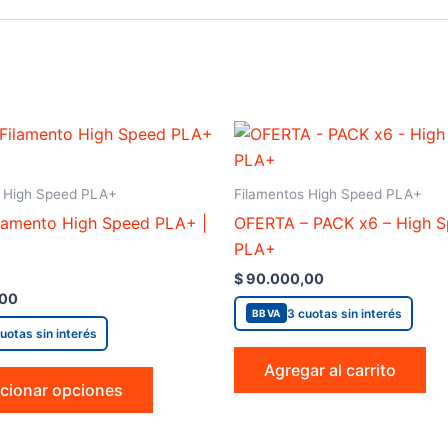
This
product
has
s High Speed PLA+
Filamentos High Speed PLA+
multiple
lamento High Speed PLA+ |
OFERTA – PACK x6 – High 
variants.
PLA+
The
$
90.000,00
options
,00
may
3 cuotas sin interés
BBVA
uotas sin interés
be
chosen
Agregar al carrito
cionar opciones
on
the
product