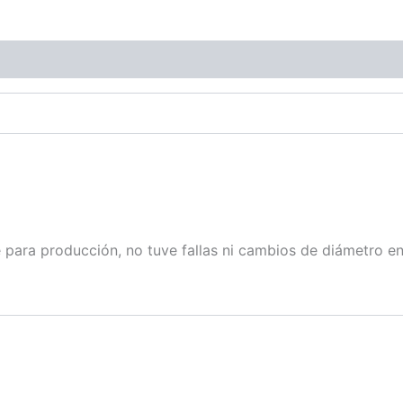
Negro
Plata
Verde flúo
Verde manzana
para producción, no tuve fallas ni cambios de diámetro en