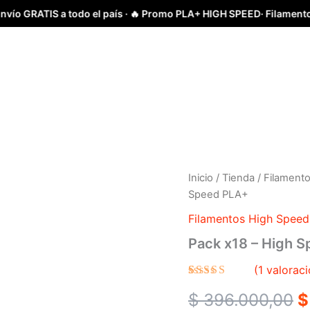
 a todo el país · 🔥 Promo PLA+ HIGH SPEED· Filamento individual 
Pack
Inicio
/
Tienda
/
Filament
O
x18
Speed PLA+
-
p
High
Filamentos High Spee
Speed
w
Pack x18 – High 
PLA+
cantidad
$
(
1
valoraci
Valorado
1
$
396.000,00
$
4.00
sobre 5