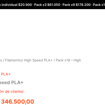
$20.900 · Pack x3 $61.050 · Pack x9 $178.200 · Pack x18 $346.500 
os
/
Filamentos High Speed PLA+
/ Pack x18 – High
riginal
Current
rice
price
d PLA+
as:
is:
Speed PLA+
 396.000,00.
$ 346.500,00.
ón de cliente)
346.500,00