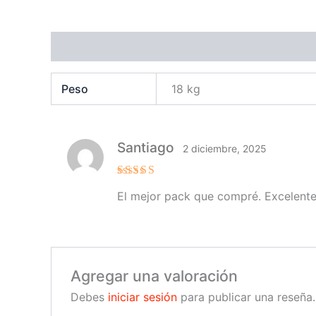
Información adicional
Valoraciones (1)
Peso
18 kg
Santiago
2 diciembre, 2025
Valorado
El mejor pack que compré. Excelente 
en
4
de
5
Agregar una valoración
Debes
iniciar sesión
para publicar una reseña.