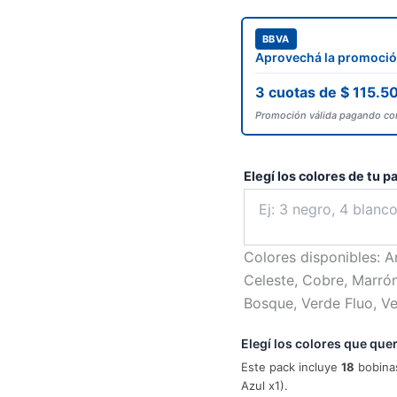
basado
en
puntuación
BBVA
de
Aprovechá la promoción
cliente
3 cuotas de $ 115.5
Promoción válida pagando c
Elegí los colores de tu 
Colores disponibles: Am
Celeste, Cobre, Marrón
Bosque, Verde Fluo, V
Elegí los colores que quer
Este pack incluye
18
bobinas
Azul x1).