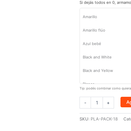
Si dejás todos en 0, armamo
Amarillo
Amarillo flúo
Azul bebé
Black and White
Black and Yellow
Blanco
Tip: podés combinar como quieras
Cristal
Ag
-
+
Marrón
SKU:
PLA-PACK-18
Cat
Naranja